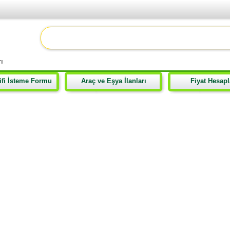
ı
lifi İsteme Formu
Araç ve Eşya İlanları
Fiyat Hesap