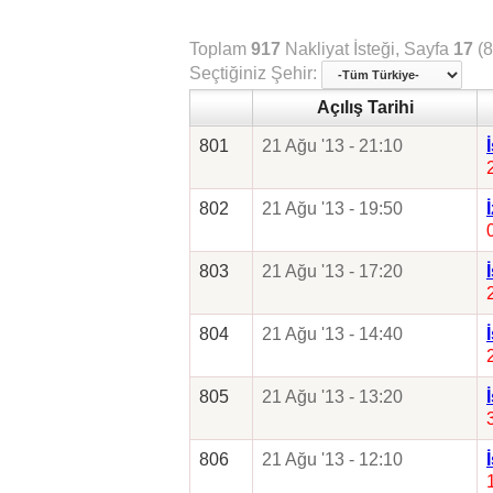
Toplam
917
Nakliyat İsteği, Sayfa
17
(8
Seçtiğiniz Şehir:
Açılış Tarihi
801
21 Ağu '13 - 21:10
802
21 Ağu '13 - 19:50
803
21 Ağu '13 - 17:20
804
21 Ağu '13 - 14:40
805
21 Ağu '13 - 13:20
806
21 Ağu '13 - 12:10