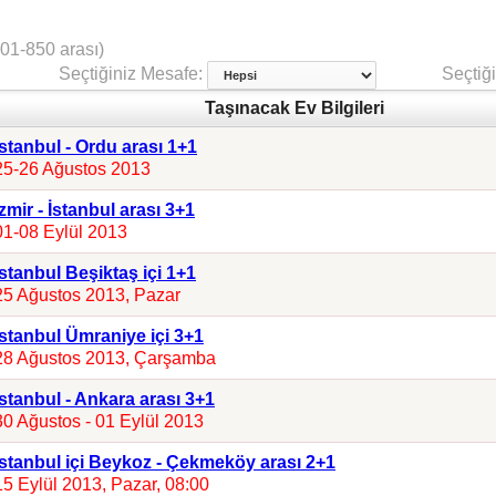
01-850 arası)
Seçtiğiniz Mesafe:
Seçtiği
Taşınacak Ev Bilgileri
İstanbul - Ordu arası 1+1
25-26 Ağustos 2013
İzmir - İstanbul arası 3+1
01-08 Eylül 2013
İstanbul Beşiktaş içi 1+1
25 Ağustos 2013, Pazar
İstanbul Ümraniye içi 3+1
28 Ağustos 2013, Çarşamba
İstanbul - Ankara arası 3+1
30 Ağustos - 01 Eylül 2013
İstanbul içi Beykoz - Çekmeköy arası 2+1
15 Eylül 2013, Pazar, 08:00