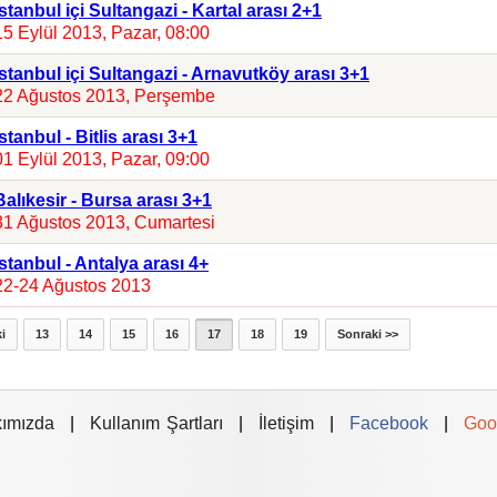
İstanbul içi Sultangazi - Kartal arası 2+1
15 Eylül 2013, Pazar, 08:00
İstanbul içi Sultangazi - Arnavutköy arası 3+1
22 Ağustos 2013, Perşembe
İstanbul - Bitlis arası 3+1
01 Eylül 2013, Pazar, 09:00
Balıkesir - Bursa arası 3+1
31 Ağustos 2013, Cumartesi
İstanbul - Antalya arası 4+
22-24 Ağustos 2013
i
13
14
15
16
17
18
19
Sonraki >>
ımızda
|
Kullanım Şartları
|
İletişim
|
Facebook
|
Goo